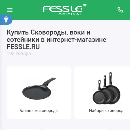
Купить Сковороды, воки и
Для запекания и выпечки
сотейники в интернет-магазине
Для напитков
FESSLE.RU
193 товара
Для приготовления
Блинные сковороды
Наборы сковород