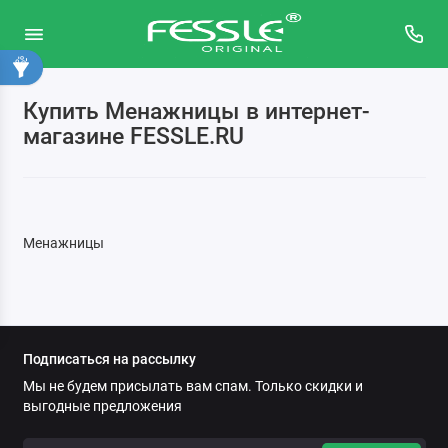
Купить Менажницы в интернет-
Графины
магазине FESSLE.RU
Менажницы
Салфетки сервировочные
Менажницы
Салфетницы
Солонки и перечницы
Соусницы и масленки
Подписаться на рассылку
Хлебницы
Мы не будем присылать вам спам. Только скидки и
выгодные предложения
Чайные сервизы