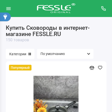
Купить Сковороды в интернет-
Для запекания и выпечки
магазине FESSLE.RU
Для напитков
150 товаров
Для приготовления
Категории
Популярный