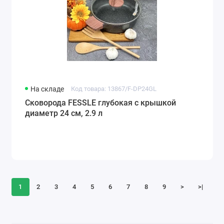
На складе
Код товара: 13867/F-DP24GL
Сковорода FESSLE глубокая с крышкой
диаметр 24 см, 2.9 л
1
2
3
4
5
6
7
8
9
>
>|