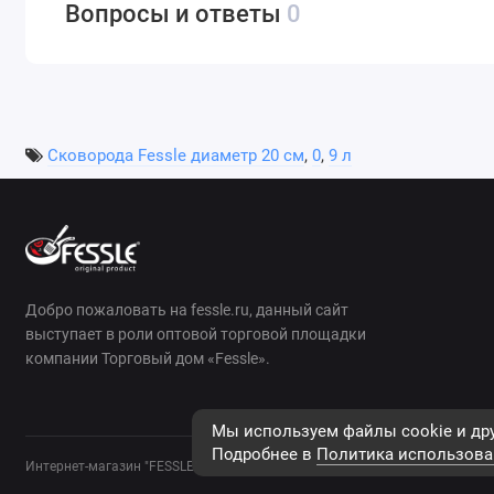
Вопросы и ответы
0
Сковорода Fessle диаметр 20 см
,
0
,
9 л
Добро пожаловать на fessle.ru, данный сайт
выступает в роли оптовой торговой площадки
компании Торговый дом «Fessle».
Мы используем файлы cookie и дру
Подробнее в
Политика использова
Интернет-магазин "FESSLE"