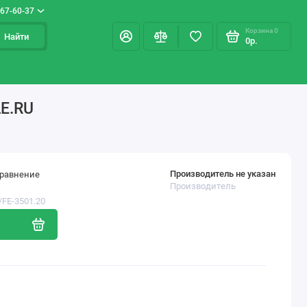
967-60-37
Корзина
0
Найти
0р.
LE.RU
Производитель не указан
сравнение
Производитель
/FE-3501.20