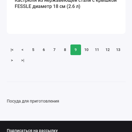
Кастрюля из нержавеющей стали с крышкой
FESSLE диаметр 18 см (2.6 л)
|<
<
5
6
7
8
9
10
11
12
13
>
>|
Посуда для приготовления
Подписаться на рассылку