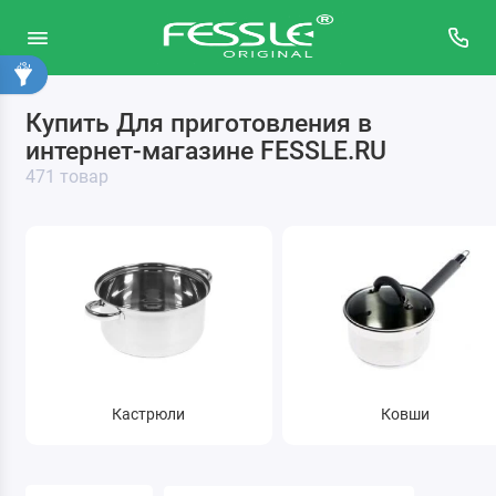
Купить Для приготовления в
Для запекания и выпечки
интернет-магазине FESSLE.RU
Для напитков
471 товар
Для приготовления
Кастрюли
Ковши